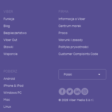
VIBER
FIRMA
Funkcje
Informacje o Viber
Blog
Centrum marek
Bezpieczeństwo
Praca
Viber Out
Warunki i zasady
Stawki
Polityka prywatności
Wsparcie
Customer Complaints Code
POBIERZ
Polski
Android
iPhone & iPad
Windows PC
Mac
©
2026
Viber Media S.à r.l.
Linux