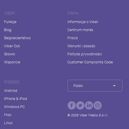
VIBER
FIRMA
Funkcje
Informacje o Viber
Blog
Centrum marek
Bezpieczeństwo
Praca
Viber Out
Warunki i zasady
Stawki
Polityka prywatności
Wsparcie
Customer Complaints Code
POBIERZ
Polski
Android
iPhone & iPad
Windows PC
Mac
©
2026
Viber Media S.à r.l.
Linux