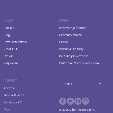
VIBER
FIRMA
Funkcje
Informacje o Viber
Blog
Centrum marek
Bezpieczeństwo
Praca
Viber Out
Warunki i zasady
Stawki
Polityka prywatności
Wsparcie
Customer Complaints Code
POBIERZ
Polski
Android
iPhone & iPad
Windows PC
Mac
©
2026
Viber Media S.à r.l.