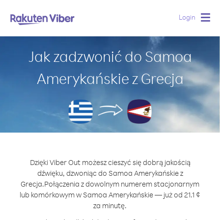
Login
Togg
navig
Jak zadzwonić do Samoa
Amerykańskie z Grecja
Dzięki Viber Out możesz cieszyć się dobrą jakością
dźwięku, dzwoniąc do Samoa Amerykańskie z
Grecja.
Połączenia z dowolnym numerem stacjonarnym
lub komórkowym w Samoa Amerykańskie — już od 21.1 ¢
za minutę.