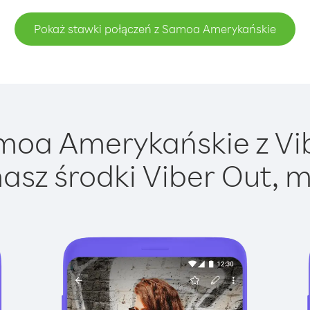
Pokaż stawki połączeń z Samoa Amerykańskie
oa Amerykańskie z Vibe
asz środki Viber Out, m