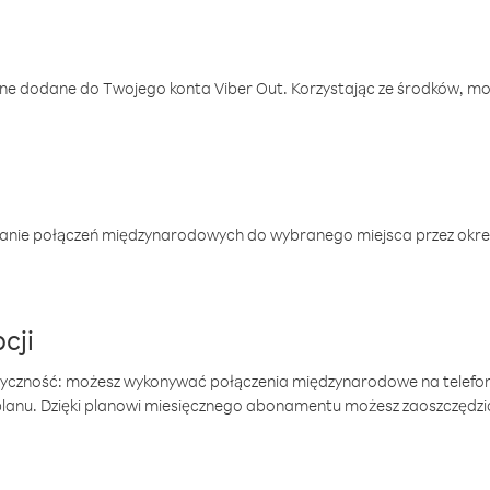
one dodane do Twojego konta Viber Out. Korzystając ze środków, m
anie połączeń międzynarodowych do wybranego miejsca przez okres
cji
tyczność: możesz wykonywać połączenia międzynarodowe na telefo
 planu. Dzięki planowi miesięcznego abonamentu możesz zaoszczędz