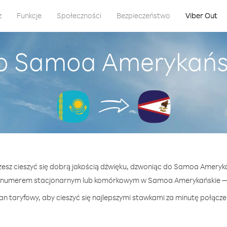
z
Funkcje
Społeczności
Bezpieczeństwo
Viber Out
do Samoa Amerykańsk
żesz cieszyć się dobrą jakością dźwięku, dzwoniąc do Samoa Ameryk
 numerem stacjonarnym lub komórkowym w Samoa Amerykańskie — ju
an taryfowy, aby cieszyć się najlepszymi stawkami za minutę połąc