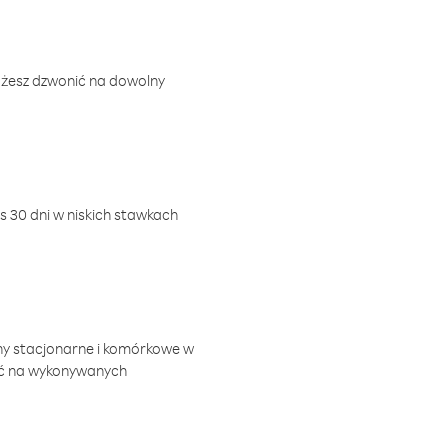
ożesz dzwonić na dowolny
 30 dni w niskich stawkach
ny stacjonarne i komórkowe w
ić na wykonywanych