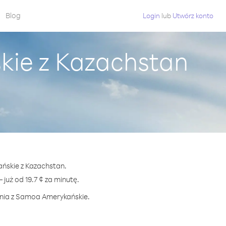
Blog
Login
lub
Utwórz konto
ie z Kazachstan
ańskie z Kazachstan.
ż od 19.7 ¢ za minutę.
zenia z Samoa Amerykańskie.