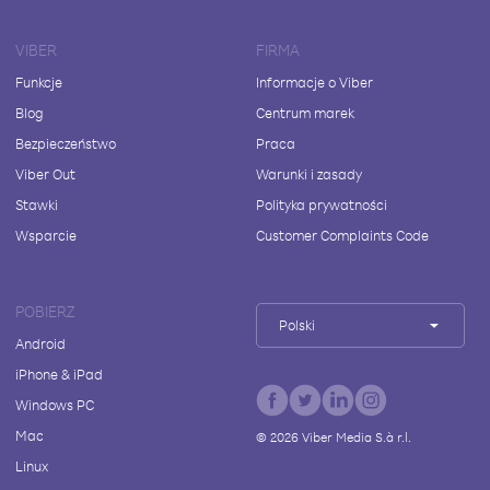
VIBER
FIRMA
Funkcje
Informacje o Viber
Blog
Centrum marek
Bezpieczeństwo
Praca
Viber Out
Warunki i zasady
Stawki
Polityka prywatności
Wsparcie
Customer Complaints Code
POBIERZ
Polski
Android
iPhone & iPad
Windows PC
Mac
©
2026
Viber Media S.à r.l.
Linux