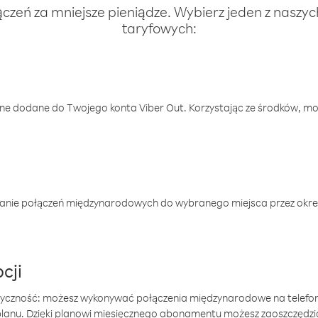
ączeń za mniejsze pieniądze. Wybierz jeden z naszy
taryfowych:
one dodane do Twojego konta Viber Out. Korzystając ze środków, m
anie połączeń międzynarodowych do wybranego miejsca przez okres
cji
tyczność: możesz wykonywać połączenia międzynarodowe na telefo
 planu. Dzięki planowi miesięcznego abonamentu możesz zaoszczędz