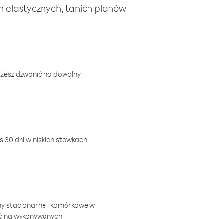
ch elastycznych, tanich planów
ożesz dzwonić na dowolny
 30 dni w niskich stawkach
ny stacjonarne i komórkowe w
ić na wykonywanych