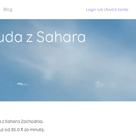
Blog
Login
lub
Utwórz konto
buda z Sahara
da z Sahara Zachodnia.
 od 35.0 ¢ za minutę.