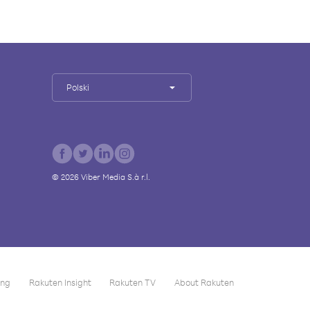
Polski
©
2026
Viber Media S.à r.l.
ing
Rakuten Insight
Rakuten TV
About Rakuten