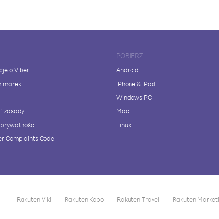
POBIERZ
cje o Viber
Android
m marek
iPhone & iPad
Windows PC
 i zasady
Mac
a prywatności
Linux
r Complaints Code
Rakuten Viki
Rakuten Kobo
Rakuten Travel
Rakuten Market