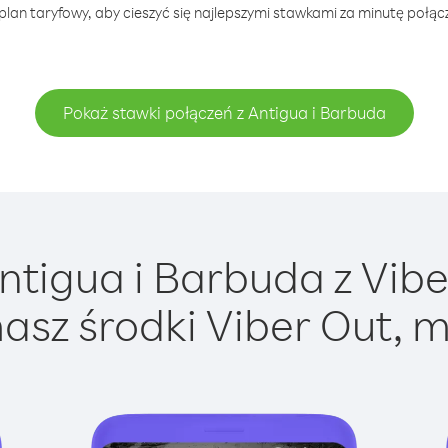
plan taryfowy, aby cieszyć się najlepszymi stawkami za minutę połącz
Pokaż stawki połączeń z Antigua i Barbuda
tigua i Barbuda z Viber
asz środki Viber Out, m