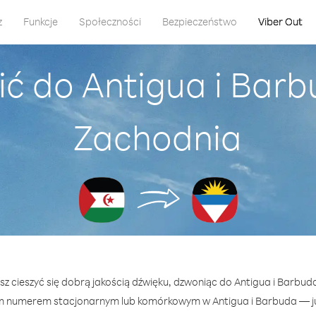
z
Funkcje
Społeczności
Bezpieczeństwo
Viber Out
ć do Antigua i Bar
Zachodnia
sz cieszyć się dobrą jakością dźwięku, dzwoniąc do Antigua i Barbu
m numerem stacjonarnym lub komórkowym w Antigua i Barbuda — już