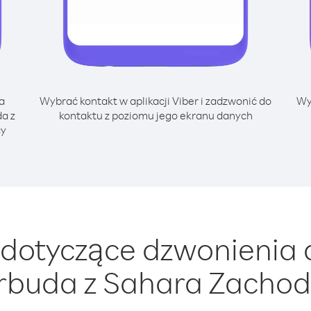
a
Wybrać kontakt w aplikacji Viber i zadzwonić do
Wy
a z
kontaktu z poziomu jego ekranu danych
cy
dotyczące dzwonienia d
rbuda z Sahara Zachod