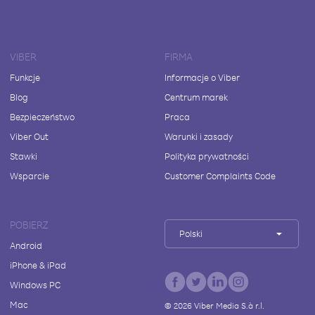
VIBER
FIRMA
Funkcje
Informacje o Viber
Blog
Centrum marek
Bezpieczeństwo
Praca
Viber Out
Warunki i zasady
Stawki
Polityka prywatności
Wsparcie
Customer Complaints Code
POBIERZ
Polski
Android
iPhone & iPad
Windows PC
Mac
©
2026
Viber Media S.à r.l.