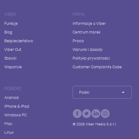
VIBER
FIRMA
Funkcje
Informacje o Viber
Blog
Centrum marek
Bezpieczeństwo
Praca
Viber Out
Warunki i zasady
Stawki
Polityka prywatności
Wsparcie
Customer Complaints Code
POBIERZ
Polski
Android
iPhone & iPad
Windows PC
Mac
©
2026
Viber Media S.à r.l.
Linux