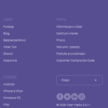
VIBER
FIRMA
Funkcje
Informacje o Viber
Blog
Centrum marek
Bezpieczeństwo
Praca
Viber Out
Warunki i zasady
Stawki
Polityka prywatności
Wsparcie
Customer Complaints Code
POBIERZ
Polski
Android
iPhone & iPad
Windows PC
Mac
©
2026
Viber Media S.à r.l.