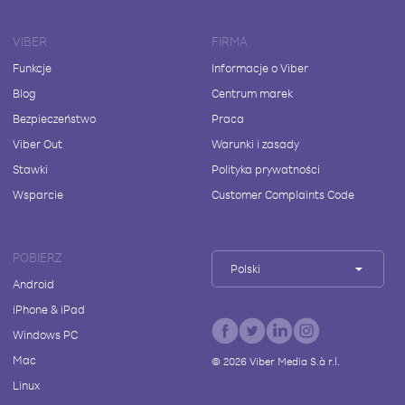
VIBER
FIRMA
Funkcje
Informacje o Viber
Blog
Centrum marek
Bezpieczeństwo
Praca
Viber Out
Warunki i zasady
Stawki
Polityka prywatności
Wsparcie
Customer Complaints Code
POBIERZ
Polski
Android
iPhone & iPad
Windows PC
Mac
©
2026
Viber Media S.à r.l.
Linux