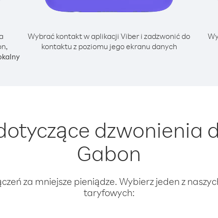
a
Wybrać kontakt w aplikacji Viber i zadzwonić do
Wy
on,
kontaktu z poziomu jego ekranu danych
okalny
dotyczące dzwonienia d
Gabon
ączeń za mniejsze pieniądze. Wybierz jeden z naszy
taryfowych: