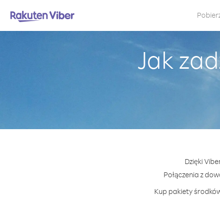
Pobier
Jak za
Dzięki Vib
Połączenia z do
Kup pakiety środków 