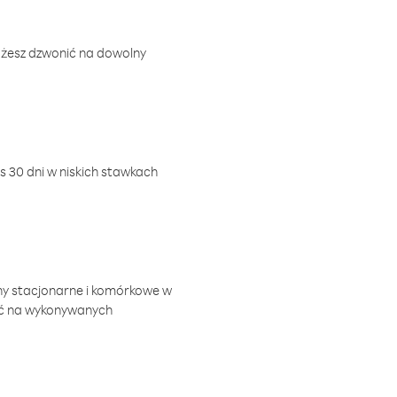
ożesz dzwonić na dowolny
 30 dni w niskich stawkach
ny stacjonarne i komórkowe w
ić na wykonywanych