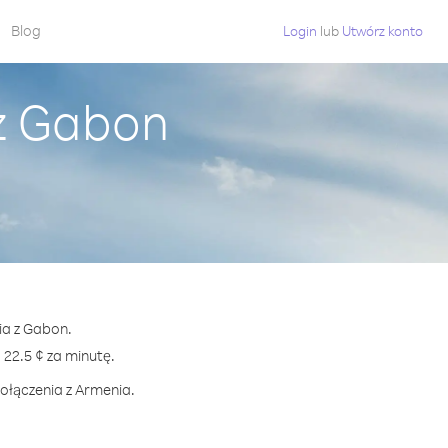
Blog
Login
lub
Utwórz konto
z Gabon
ia z Gabon.
2.5 ¢ za minutę.
połączenia z Armenia.