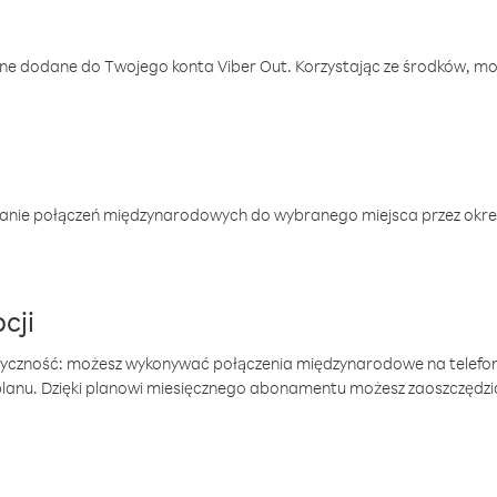
one dodane do Twojego konta Viber Out. Korzystając ze środków, m
anie połączeń międzynarodowych do wybranego miejsca przez okres
cji
tyczność: możesz wykonywać połączenia międzynarodowe na telefo
 planu. Dzięki planowi miesięcznego abonamentu możesz zaoszczędz