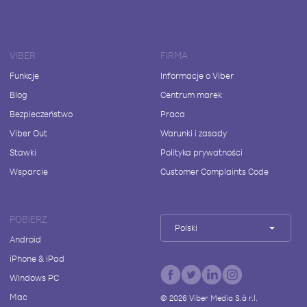
VIBER
FIRMA
Funkcje
Informacje o Viber
Blog
Centrum marek
Bezpieczeństwo
Praca
Viber Out
Warunki i zasady
Stawki
Polityka prywatności
Wsparcie
Customer Complaints Code
POBIERZ
Polski
Android
iPhone & iPad
Windows PC
Mac
©
2026
Viber Media S.à r.l.