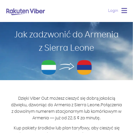
Login
Togg
navig
Jak zadzwonić do Armenia
z Sierra Leone
Dzięki Viber Out możesz cieszyć się dobrą jakością
dźwięku, dzwoniąc do Armenia z Sierra Leone.
Połączenia
z dowolnym numerem stacjonarnym lub komórkowym w
Armenia — już od 22.5 ¢ za minutę.
Kup pakiety środków lub plan taryfowy, aby cieszyć się