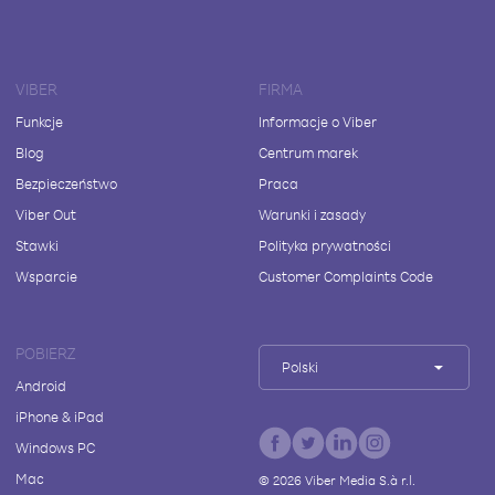
VIBER
FIRMA
Funkcje
Informacje o Viber
Blog
Centrum marek
Bezpieczeństwo
Praca
Viber Out
Warunki i zasady
Stawki
Polityka prywatności
Wsparcie
Customer Complaints Code
POBIERZ
Polski
Android
iPhone & iPad
Windows PC
Mac
©
2026
Viber Media S.à r.l.