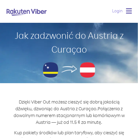
Login
Togg
navig
Jak zadzwonić do Austria z
Curaçao
Dzięki Viber Out możesz cieszyć się dobrą jakością
dźwięku, dzwoniąc do Austria z Curaçao.
Połączenia z
dowolnym numerem stacjonarnym lub komórkowym w
Austria — już od 11.5 ¢ za minutę.
Kup pakiety środków lub plan taryfowy, aby cieszyć się