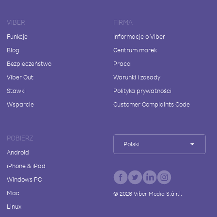
VIBER
FIRMA
Funkcje
Informacje o Viber
Blog
Centrum marek
Bezpieczeństwo
Praca
Viber Out
Warunki i zasady
Stawki
Polityka prywatności
Wsparcie
Customer Complaints Code
POBIERZ
Polski
Android
iPhone & iPad
Windows PC
Mac
©
2026
Viber Media S.à r.l.
Linux