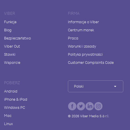
VIBER
FIRMA
Funkcje
Informacje o Viber
Blog
Centrum marek
Bezpieczeństwo
Praca
Viber Out
Warunki i zasady
Stawki
Polityka prywatności
Wsparcie
Customer Complaints Code
POBIERZ
Polski
Android
iPhone & iPad
Windows PC
Mac
©
2026
Viber Media S.à r.l.
Linux