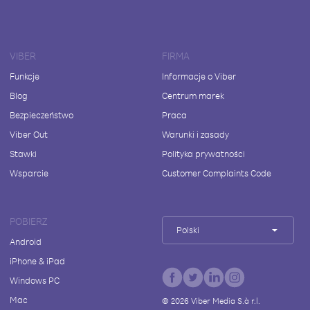
VIBER
FIRMA
Funkcje
Informacje o Viber
Blog
Centrum marek
Bezpieczeństwo
Praca
Viber Out
Warunki i zasady
Stawki
Polityka prywatności
Wsparcie
Customer Complaints Code
POBIERZ
Polski
Android
iPhone & iPad
Windows PC
Mac
©
2026
Viber Media S.à r.l.