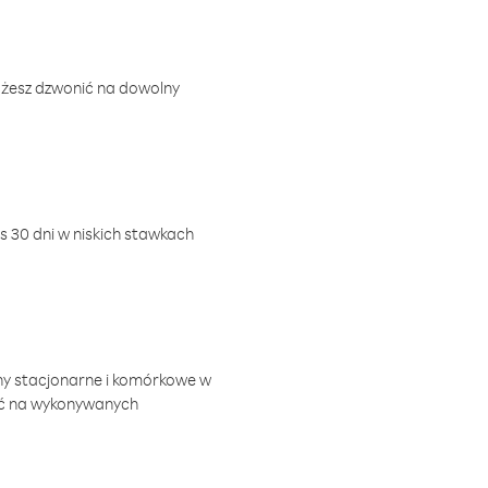
ożesz dzwonić na dowolny
 30 dni w niskich stawkach
ny stacjonarne i komórkowe w
ić na wykonywanych