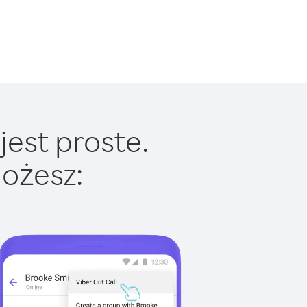
jest proste.
ożesz: