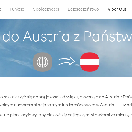
z
Funkcje
Społeczności
Bezpieczeństwo
Viber Out
 do Austria z Państ
możesz cieszyć się dobrą jakością dźwięku, dzwoniąc do Austria z Pa
wolnym numerem stacjonarnym lub komórkowym w Austria — już od 1
 lub plan taryfowy, aby cieszyć się najlepszymi stawkami za minutę p