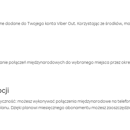
one dodane do Twojego konta Viber Out. Korzystając ze środków, m
anie połączeń międzynarodowych do wybranego miejsca przez okres
cji
tyczność: możesz wykonywać połączenia międzynarodowe na telefo
 planu. Dzięki planowi miesięcznego abonamentu możesz zaoszczędz