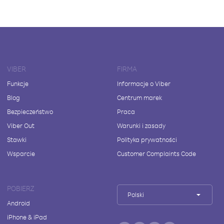
VIBER
FIRMA
Funkcje
Informacje o Viber
Blog
Centrum marek
Bezpieczeństwo
Praca
Viber Out
Warunki i zasady
Stawki
Polityka prywatności
Wsparcie
Customer Complaints Code
POBIERZ
Polski
Android
iPhone & iPad