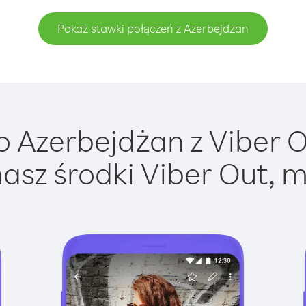
Pokaż stawki połączeń z Azerbejdżan
 Azerbejdżan z Viber Ou
asz środki Viber Out, m