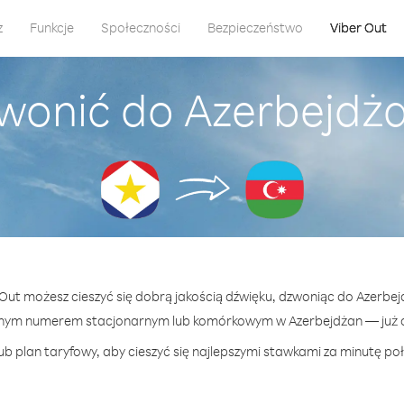
z
Funkcje
Społeczności
Bezpieczeństwo
Viber Out
wonić do Azerbejdż
 Out możesz cieszyć się dobrą jakością dźwięku, dzwoniąc do Azerbe
lnym numerem stacjonarnym lub komórkowym w Azerbejdżan — już od
b plan taryfowy, aby cieszyć się najlepszymi stawkami za minutę po