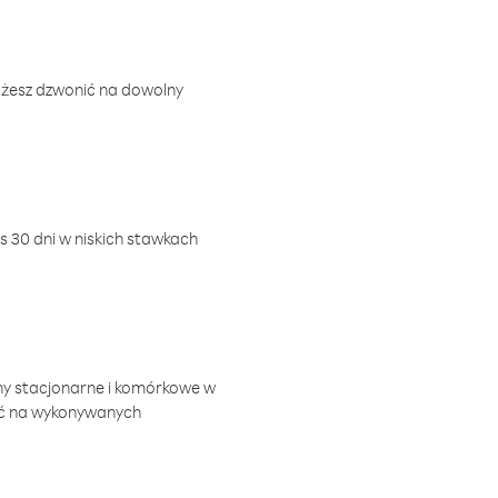
ożesz dzwonić na dowolny
 30 dni w niskich stawkach
ny stacjonarne i komórkowe w
ić na wykonywanych