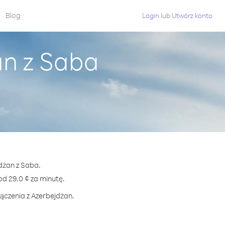
Blog
Login
lub
Utwórz konto
an z Saba
jdżan z Saba.
 29.0 ¢ za minutę.
łączenia z Azerbejdżan.