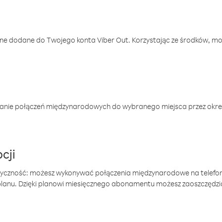
one dodane do Twojego konta Viber Out. Korzystając ze środków, m
anie połączeń międzynarodowych do wybranego miejsca przez okres
cji
tyczność: możesz wykonywać połączenia międzynarodowe na telefo
 planu. Dzięki planowi miesięcznego abonamentu możesz zaoszczędz