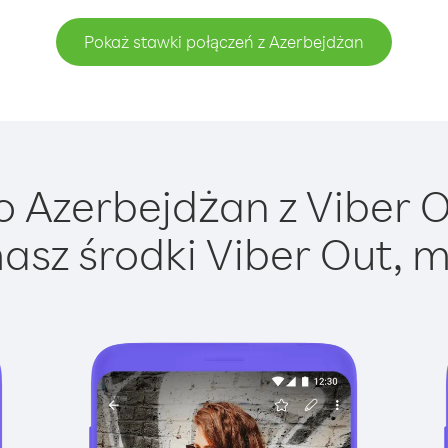
Pokaż stawki połączeń z Azerbejdżan
 Azerbejdżan z Viber Ou
asz środki Viber Out, m