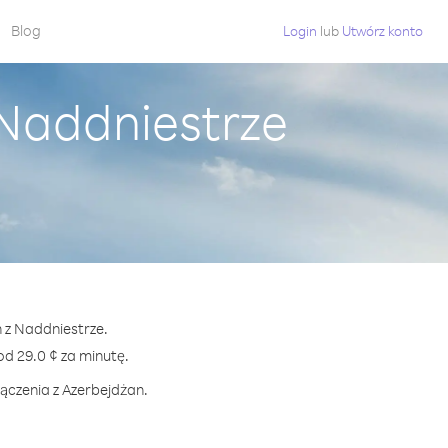
Blog
Login
lub
Utwórz konto
 Naddniestrze
n z Naddniestrze.
 29.0 ¢ za minutę.
łączenia z Azerbejdżan.