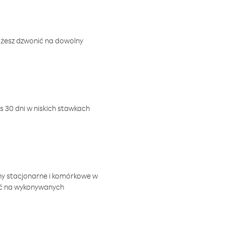
ożesz dzwonić na dowolny
 30 dni w niskich stawkach
ny stacjonarne i komórkowe w
ić na wykonywanych