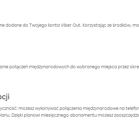
one dodane do Twojego konta Viber Out. Korzystając ze środków, m
anie połączeń międzynarodowych do wybranego miejsca przez okres
cji
tyczność: możesz wykonywać połączenia międzynarodowe na telefo
 planu. Dzięki planowi miesięcznego abonamentu możesz zaoszczędz