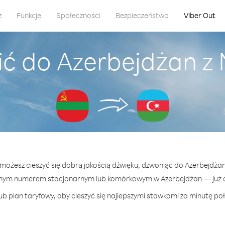
z
Funkcje
Społeczności
Bezpieczeństwo
Viber Out
ć do Azerbejdżan z
 możesz cieszyć się dobrą jakością dźwięku, dzwoniąc do Azerbejdża
lnym numerem stacjonarnym lub komórkowym w Azerbejdżan — już od
b plan taryfowy, aby cieszyć się najlepszymi stawkami za minutę po