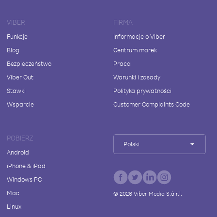
VIBER
FIRMA
Funkcje
Informacje o Viber
Blog
Centrum marek
Bezpieczeństwo
Praca
Viber Out
Warunki i zasady
Stawki
Polityka prywatności
Wsparcie
Customer Complaints Code
POBIERZ
Polski
Android
iPhone & iPad
Windows PC
Mac
©
2026
Viber Media S.à r.l.
Linux