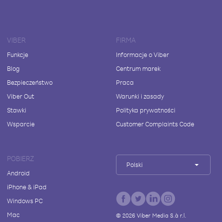
VIBER
FIRMA
Funkcje
Informacje o Viber
Blog
Centrum marek
Bezpieczeństwo
Praca
Viber Out
Warunki i zasady
Stawki
Polityka prywatności
Wsparcie
Customer Complaints Code
POBIERZ
Polski
Android
iPhone & iPad
Windows PC
Mac
©
2026
Viber Media S.à r.l.