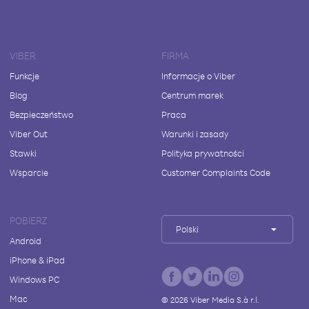
VIBER
FIRMA
Funkcje
Informacje o Viber
Blog
Centrum marek
Bezpieczeństwo
Praca
Viber Out
Warunki i zasady
Stawki
Polityka prywatności
Wsparcie
Customer Complaints Code
POBIERZ
Polski
Android
iPhone & iPad
Windows PC
Mac
©
2026
Viber Media S.à r.l.