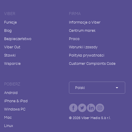
VIBER
FIRMA
Funkcje
Informacje o Viber
Blog
Centrum marek
Bezpieczeństwo
Praca
Viber Out
Warunki i zasady
Stawki
Polityka prywatności
Wsparcie
Customer Complaints Code
POBIERZ
Polski
Android
iPhone & iPad
Windows PC
Mac
©
2026
Viber Media S.à r.l.
Linux