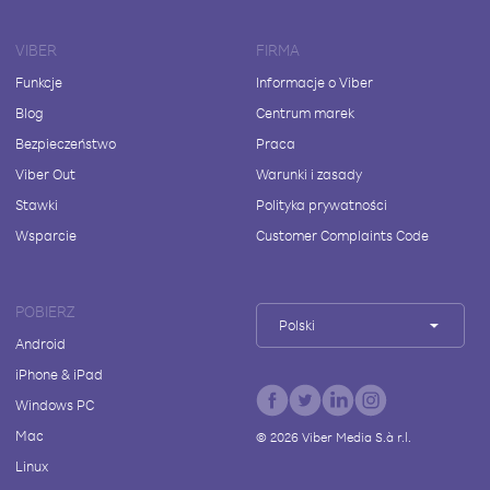
VIBER
FIRMA
Funkcje
Informacje o Viber
Blog
Centrum marek
Bezpieczeństwo
Praca
Viber Out
Warunki i zasady
Stawki
Polityka prywatności
Wsparcie
Customer Complaints Code
POBIERZ
Polski
Android
iPhone & iPad
Windows PC
Mac
©
2026
Viber Media S.à r.l.
Linux