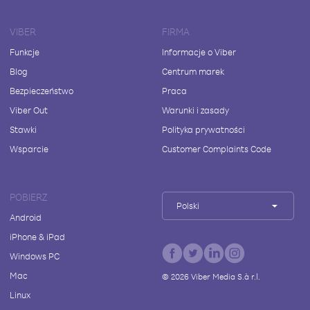
VIBER
FIRMA
Funkcje
Informacje o Viber
Blog
Centrum marek
Bezpieczeństwo
Praca
Viber Out
Warunki i zasady
Stawki
Polityka prywatności
Wsparcie
Customer Complaints Code
POBIERZ
Polski
Android
iPhone & iPad
Windows PC
Mac
©
2026
Viber Media S.à r.l.
Linux