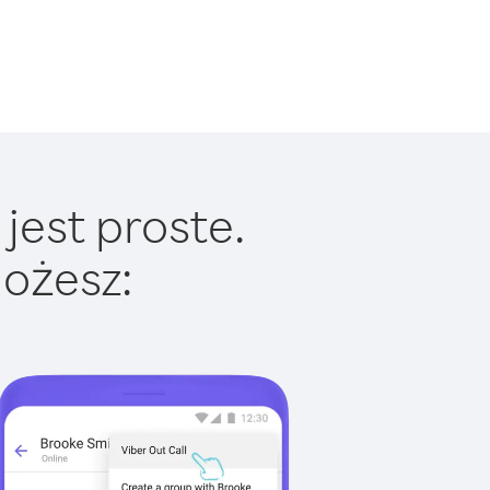
jest proste.
ożesz: