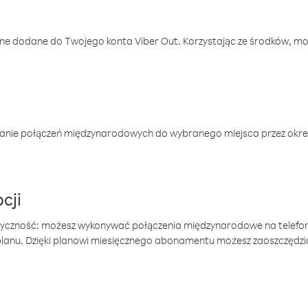
one dodane do Twojego konta Viber Out. Korzystając ze środków, m
anie połączeń międzynarodowych do wybranego miejsca przez okres
cji
tyczność: możesz wykonywać połączenia międzynarodowe na telefo
 planu. Dzięki planowi miesięcznego abonamentu możesz zaoszczędz