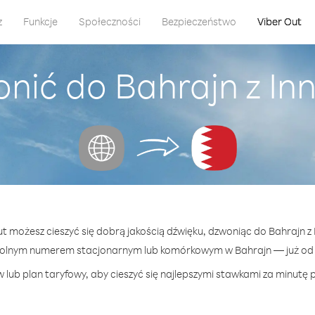
z
Funkcje
Społeczności
Bezpieczeństwo
Viber Out
nić do Bahrajn z Inn
ut możesz cieszyć się dobrą jakością dźwięku, dzwoniąc do Bahrajn z 
wolnym numerem stacjonarnym lub komórkowym w Bahrajn — już od 2
 lub plan taryfowy, aby cieszyć się najlepszymi stawkami za minutę p