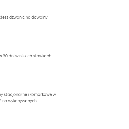
ożesz dzwonić na dowolny
 30 dni w niskich stawkach
ny stacjonarne i komórkowe w
ić na wykonywanych