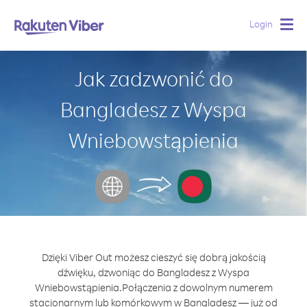
Login
Togg
navig
Jak zadzwonić do
Bangladesz z Wyspa
Wniebowstąpienia
Dzięki Viber Out możesz cieszyć się dobrą jakością
dźwięku, dzwoniąc do Bangladesz z Wyspa
Wniebowstąpienia.
Połączenia z dowolnym numerem
stacjonarnym lub komórkowym w Bangladesz — już od