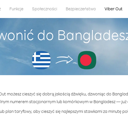
z
Funkcje
Społeczności
Bezpieczeństwo
Viber Out
wonić do Bangladesz
 Out możesz cieszyć się dobrą jakością dźwięku, dzwoniąc do Banglad
olnym numerem stacjonarnym lub komórkowym w Bangladesz — już od
ub plan taryfowy, aby cieszyć się najlepszymi stawkami za minutę po