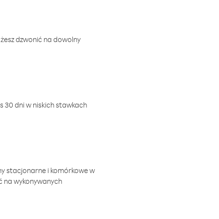
ożesz dzwonić na dowolny
 30 dni w niskich stawkach
ny stacjonarne i komórkowe w
ić na wykonywanych