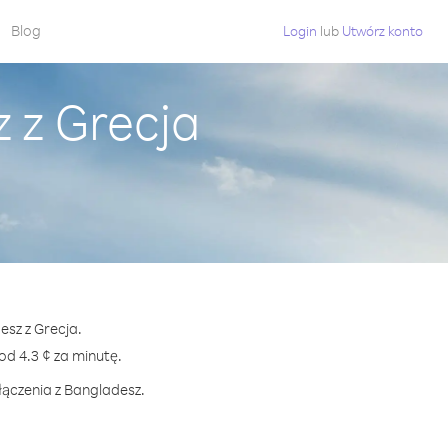
Blog
Login
lub
Utwórz konto
 z Grecja
esz z Grecja.
 4.3 ¢ za minutę.
łączenia z Bangladesz.