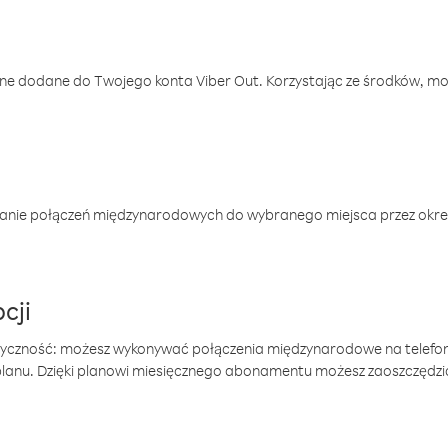
one dodane do Twojego konta Viber Out. Korzystając ze środków, m
anie połączeń międzynarodowych do wybranego miejsca przez okres
cji
tyczność: możesz wykonywać połączenia międzynarodowe na telefo
 planu. Dzięki planowi miesięcznego abonamentu możesz zaoszczędz