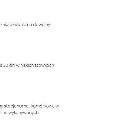
ożesz dzwonić na dowolny
 30 dni w niskich stawkach
ny stacjonarne i komórkowe w
ić na wykonywanych