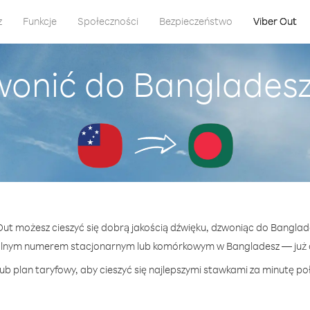
z
Funkcje
Społeczności
Bezpieczeństwo
Viber Out
wonić do Banglades
 Out możesz cieszyć się dobrą jakością dźwięku, dzwoniąc do Bangla
olnym numerem stacjonarnym lub komórkowym w Bangladesz — już od
ub plan taryfowy, aby cieszyć się najlepszymi stawkami za minutę po