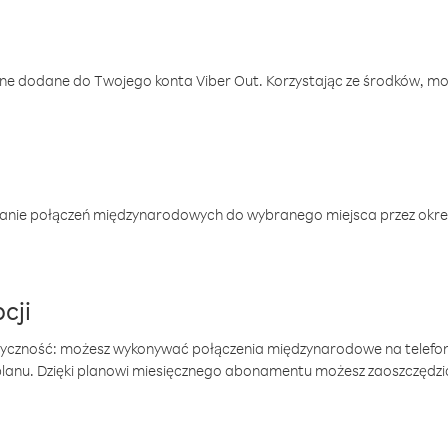
one dodane do Twojego konta Viber Out. Korzystając ze środków, m
anie połączeń międzynarodowych do wybranego miejsca przez okres
cji
tyczność: możesz wykonywać połączenia międzynarodowe na telefo
 planu. Dzięki planowi miesięcznego abonamentu możesz zaoszczędz