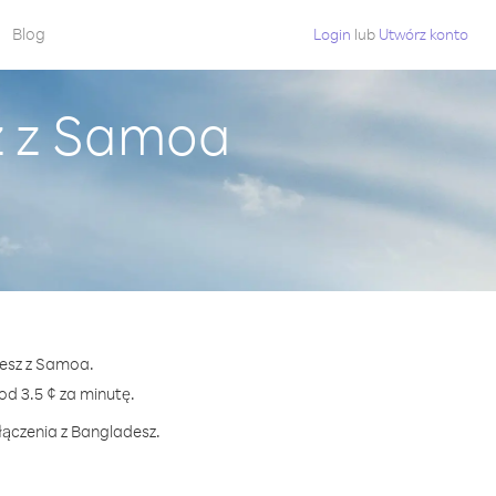
Blog
Login
lub
Utwórz konto
z z Samoa
desz z Samoa.
 3.5 ¢ za minutę.
łączenia z Bangladesz.