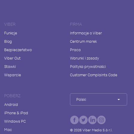
VIBER
FIRMA
Funkcje
Informacje o Viber
Blog
Centrum marek
Bezpieczeństwo
Praca
Viber Out
Warunki i zasady
Stawki
Polityka prywatności
Wsparcie
Customer Complaints Code
POBIERZ
Polski
Android
iPhone & iPad
Windows PC
Mac
©
2026
Viber Media S.à r.l.