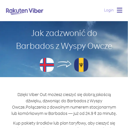
Login
Togg
navig
Jak zadzwonić do
Barbados z Wyspy Owcze
Dzięki Viber Out możesz cieszyć się dobrą jakością
dźwięku, dzwoniąc do Barbados z Wyspy
Owcze.
Połączenia z dowolnym numerem stacjonarnym
lub komórkowym w Barbados — już od 24.9 ¢ za minutę.
Kup pakiety środków lub plan taryfowy, aby cieszyć się