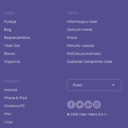
VIBER
FIRMA
Funkcje
Informacje o Viber
Blog
Centrum marek
Bezpieczeństwo
Praca
Viber Out
Warunki i zasady
Stawki
Polityka prywatności
Wsparcie
Customer Complaints Code
POBIERZ
Polski
Android
iPhone & iPad
Windows PC
Mac
©
2026
Viber Media S.à r.l.
Linux