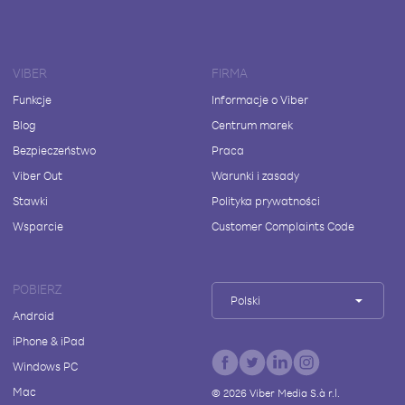
VIBER
FIRMA
Funkcje
Informacje o Viber
Blog
Centrum marek
Bezpieczeństwo
Praca
Viber Out
Warunki i zasady
Stawki
Polityka prywatności
Wsparcie
Customer Complaints Code
POBIERZ
Polski
Android
iPhone & iPad
Windows PC
Mac
©
2026
Viber Media S.à r.l.