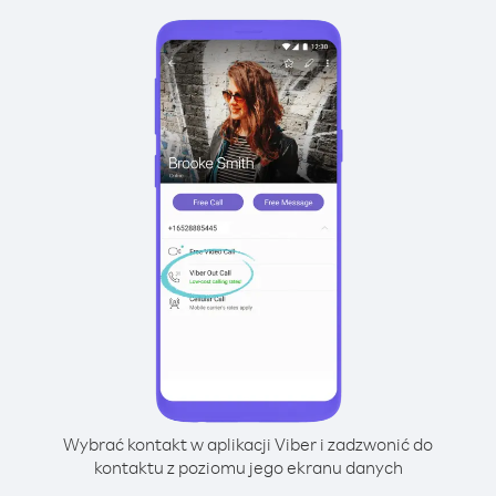
Wybrać kontakt w aplikacji Viber i zadzwonić do
kontaktu z poziomu jego ekranu danych