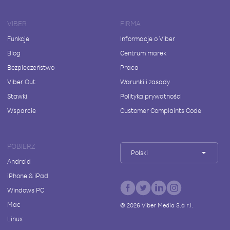
VIBER
FIRMA
Funkcje
Informacje o Viber
Blog
Centrum marek
Bezpieczeństwo
Praca
Viber Out
Warunki i zasady
Stawki
Polityka prywatności
Wsparcie
Customer Complaints Code
POBIERZ
Polski
Android
iPhone & iPad
Windows PC
Mac
©
2026
Viber Media S.à r.l.
Linux