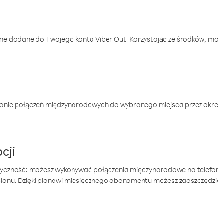
one dodane do Twojego konta Viber Out. Korzystając ze środków, m
anie połączeń międzynarodowych do wybranego miejsca przez okres
cji
tyczność: możesz wykonywać połączenia międzynarodowe na telefo
 planu. Dzięki planowi miesięcznego abonamentu możesz zaoszczędz