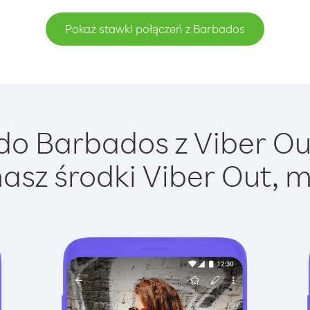
Pokaż stawki połączeń z Barbados
o Barbados z Viber Out
asz środki Viber Out, m