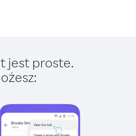
 jest proste.
ożesz: