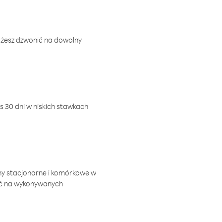
ożesz dzwonić na dowolny
 30 dni w niskich stawkach
ny stacjonarne i komórkowe w
ić na wykonywanych