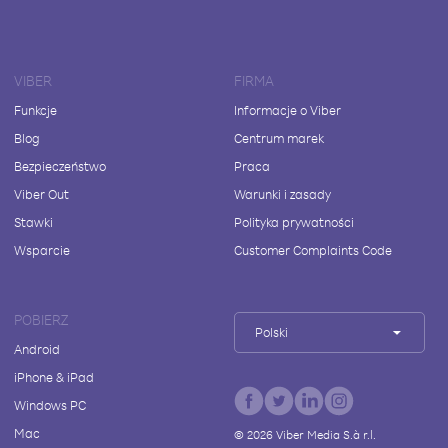
VIBER
FIRMA
Funkcje
Informacje o Viber
Blog
Centrum marek
Bezpieczeństwo
Praca
Viber Out
Warunki i zasady
Stawki
Polityka prywatności
Wsparcie
Customer Complaints Code
POBIERZ
Polski
Android
iPhone & iPad
Windows PC
Mac
©
2026
Viber Media S.à r.l.