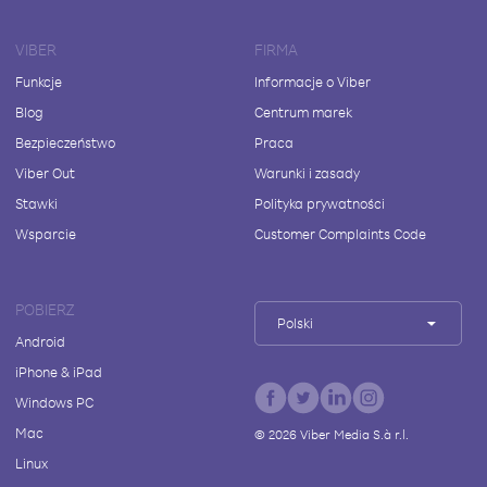
VIBER
FIRMA
Funkcje
Informacje o Viber
Blog
Centrum marek
Bezpieczeństwo
Praca
Viber Out
Warunki i zasady
Stawki
Polityka prywatności
Wsparcie
Customer Complaints Code
POBIERZ
Polski
Android
iPhone & iPad
Windows PC
Mac
©
2026
Viber Media S.à r.l.
Linux