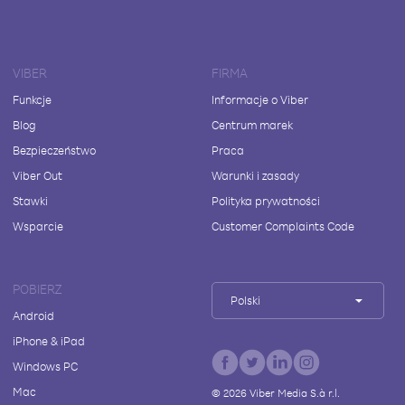
VIBER
FIRMA
Funkcje
Informacje o Viber
Blog
Centrum marek
Bezpieczeństwo
Praca
Viber Out
Warunki i zasady
Stawki
Polityka prywatności
Wsparcie
Customer Complaints Code
POBIERZ
Polski
Android
iPhone & iPad
Windows PC
Mac
©
2026
Viber Media S.à r.l.