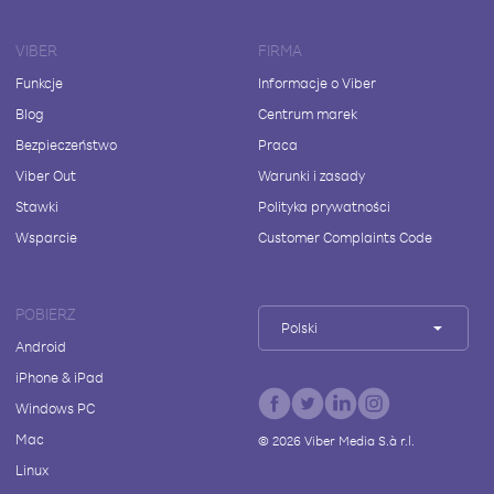
VIBER
FIRMA
Funkcje
Informacje o Viber
Blog
Centrum marek
Bezpieczeństwo
Praca
Viber Out
Warunki i zasady
Stawki
Polityka prywatności
Wsparcie
Customer Complaints Code
POBIERZ
Polski
Android
iPhone & iPad
Windows PC
Mac
©
2026
Viber Media S.à r.l.
Linux