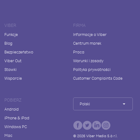
VIBER
FIRMA
Funkcje
Informacje o Viber
Blog
Centrum marek
Bezpieczeństwo
Praca
Viber Out
Warunki i zasady
Stawki
Polityka prywatności
Wsparcie
Customer Complaints Code
POBIERZ
Polski
Android
iPhone & iPad
Windows PC
Mac
©
2026
Viber Media S.à r.l.