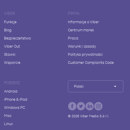
VIBER
FIRMA
Funkcje
Informacje o Viber
Blog
Centrum marek
Bezpieczeństwo
Praca
Viber Out
Warunki i zasady
Stawki
Polityka prywatności
Wsparcie
Customer Complaints Code
POBIERZ
Polski
Android
iPhone & iPad
Windows PC
Mac
©
2026
Viber Media S.à r.l.
Linux