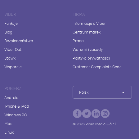
VIBER
FIRMA
Funkcje
Informacje o Viber
Blog
Centrum marek
Bezpieczeństwo
Praca
Viber Out
Warunki i zasady
Stawki
Polityka prywatności
Wsparcie
Customer Complaints Code
POBIERZ
Polski
Android
iPhone & iPad
Windows PC
Mac
©
2026
Viber Media S.à r.l.
Linux