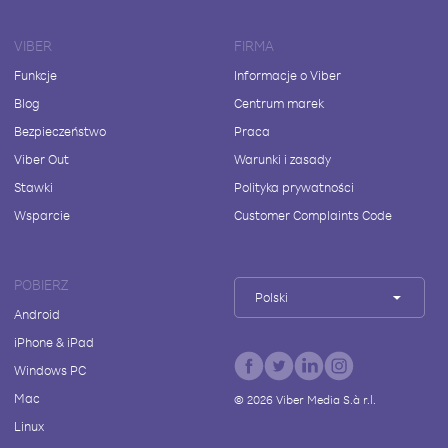
VIBER
FIRMA
Funkcje
Informacje o Viber
Blog
Centrum marek
Bezpieczeństwo
Praca
Viber Out
Warunki i zasady
Stawki
Polityka prywatności
Wsparcie
Customer Complaints Code
POBIERZ
Polski
Android
iPhone & iPad
Windows PC
Mac
©
2026
Viber Media S.à r.l.
Linux