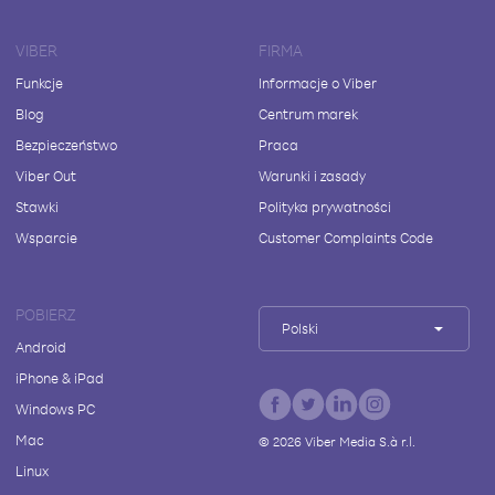
VIBER
FIRMA
Funkcje
Informacje o Viber
Blog
Centrum marek
Bezpieczeństwo
Praca
Viber Out
Warunki i zasady
Stawki
Polityka prywatności
Wsparcie
Customer Complaints Code
POBIERZ
Polski
Android
iPhone & iPad
Windows PC
Mac
©
2026
Viber Media S.à r.l.
Linux