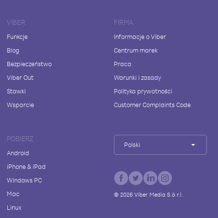
VIBER
FIRMA
Funkcje
Informacje o Viber
Blog
Centrum marek
Bezpieczeństwo
Praca
Viber Out
Warunki i zasady
Stawki
Polityka prywatności
Wsparcie
Customer Complaints Code
POBIERZ
Polski
Android
iPhone & iPad
Windows PC
Mac
©
2026
Viber Media S.à r.l.
Linux