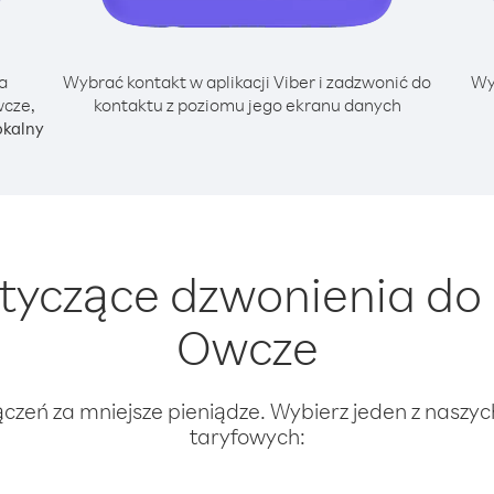
a
Wybrać kontakt w aplikacji Viber i zadzwonić do
Wy
wcze,
kontaktu z poziomu jego ekranu danych
okalny
yczące dzwonienia do 
Owcze
ączeń za mniejsze pieniądze. Wybierz jeden z naszy
taryfowych: