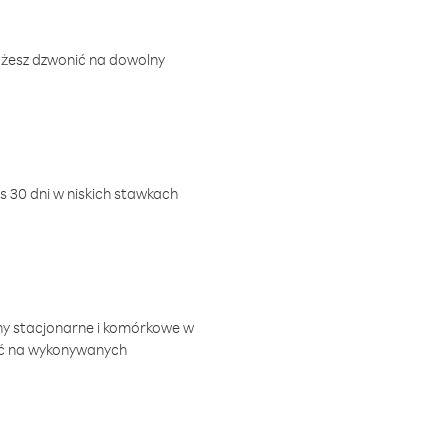
ożesz dzwonić na dowolny
 30 dni w niskich stawkach
ny stacjonarne i komórkowe w
ić na wykonywanych