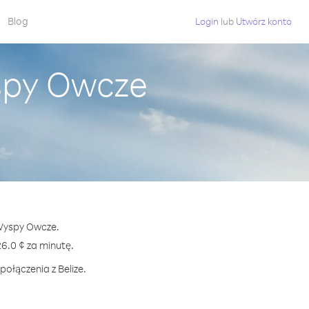
Blog
Login
lub
Utwórz konto
yspy Owcze
 Wyspy Owcze.
.0 ¢ za minutę.
ołączenia z Belize.