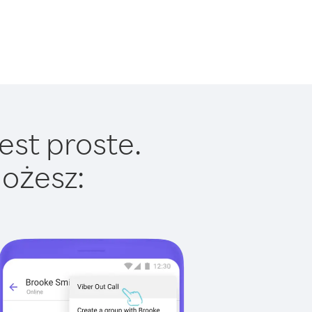
est proste.
ożesz: