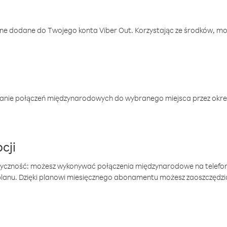
one dodane do Twojego konta Viber Out. Korzystając ze środków, m
anie połączeń międzynarodowych do wybranego miejsca przez okres
cji
tyczność: możesz wykonywać połączenia międzynarodowe na telefo
 planu. Dzięki planowi miesięcznego abonamentu możesz zaoszczędz