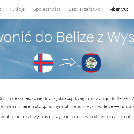
z
Funkcje
Społeczności
Bezpieczeństwo
Viber Out
onić do Belize z W
 Out możesz cieszyć się dobrą jakością dźwięku, dzwoniąc do Belize z
owolnym numerem stacjonarnym lub komórkowym w Belize — już od 26
w lub plan taryfowy, aby cieszyć się najlepszymi stawkami za minutę p