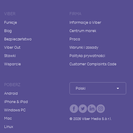
VIBER
FIRMA
Funkcje
Informacje o Viber
Blog
Centrum marek
Bezpieczeństwo
Praca
Viber Out
Warunki i zasady
Stawki
Polityka prywatności
Wsparcie
Customer Complaints Code
POBIERZ
Polski
Android
iPhone & iPad
Windows PC
Mac
©
2026
Viber Media S.à r.l.
Linux