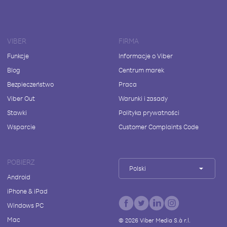
VIBER
FIRMA
Funkcje
Informacje o Viber
Blog
Centrum marek
Bezpieczeństwo
Praca
Viber Out
Warunki i zasady
Stawki
Polityka prywatności
Wsparcie
Customer Complaints Code
POBIERZ
Polski
Android
iPhone & iPad
Windows PC
Mac
©
2026
Viber Media S.à r.l.